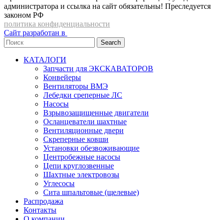
администратора и ссылка на сайт обязательны! Преследуется
законом РФ
политика конфиденциальности
Сайт разработан в
Search
КАТАЛОГИ
Запчасти для ЭКСКАВАТОРОВ
Конвейеры
Вентиляторы ВМЭ
Лебедки среперные ЛС
Насосы
Взрывозащищенные двигатели
Осланцеватели шахтные
Вентиляционные двери
Скреперные ковши
Установки обезвоживающие
Центробежные насосы
Цепи круглозвенные
Шахтные электровозы
Углесосы
Сита шпальтовые (щелевые)
Распродажа
Контакты
О компании